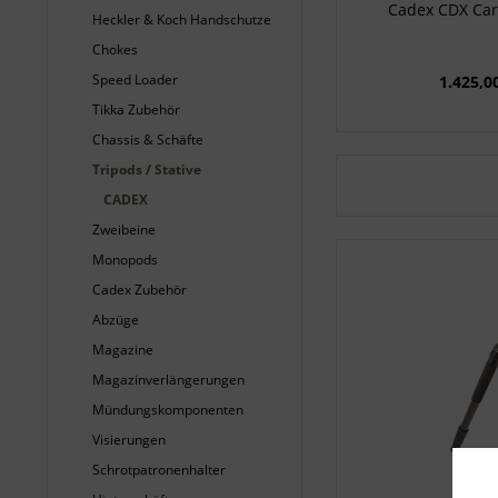
Cadex CDX Car
Heckler & Koch Handschutze
Chokes
Speed Loader
1.425,0
Tikka Zubehör
Chassis & Schäfte
Tripods / Stative
CADEX
Zweibeine
Monopods
Cadex Zubehör
Abzüge
Magazine
Magazinverlängerungen
Mündungskomponenten
Visierungen
Schrotpatronenhalter