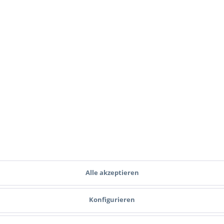
 Newsletter und verpassen Sie keine Neuigkeit 
J
Ich habe die
Datenschutzbestimmungen
zur Kenntnis genommen.
Alle akzeptieren
Konfigurieren
Zahlungsmethoden
Versand