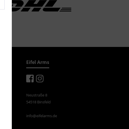
Eifel Arms
Neustraße 8
54518 Binsfeld
info@eifelarms.de