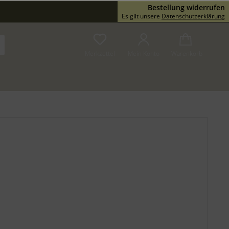
Bestellung widerrufen
Service/Hilfe
Es gilt unsere
Datenschutzerklärung
Merkzettel
Mein Konto
Warenkorb