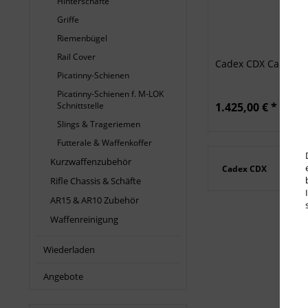
Hinterschäfte
Griffe
Riemenbügel
Rail Cover
Cadex CDX Carbon 
Picatinny-Schienen
Picatinny-Schienen f. M-LOK
Schnittstelle
1.425,00 € *
Slings & Trageriemen
Futterale & Waffenkoffer
Kurzwaffenzubehör
Cadex CDX
Rifle Chassis & Schäfte
AR15 & AR10 Zubehör
Waffenreinigung
Wiederladen
Angebote