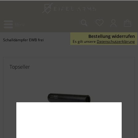
Menü
Bestellung widerrufen
Schalldämpfer EWB frei
Es gilt unsere
Datenschutzerklärung
Topseller
Schalldämpfer A-Tec CMM-4 Air Rifle