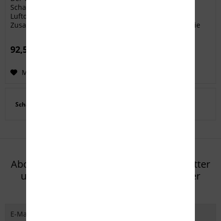
Schalldämpfer aus Aluminium speziell für freie
Luftdruckwaffen unter 7,5 Joule. Er kann durch
Zusatzmodule erweitert werden und erhöht so weiter die
Dämpfleistung. Damit kann der...
92,50 € *
Merken
Schalldämpfer
Abonnieren Sie den kostenlosen Newsletter
und verpassen Sie keine Neuigkeit oder
Aktion mehr von Eifel Arms