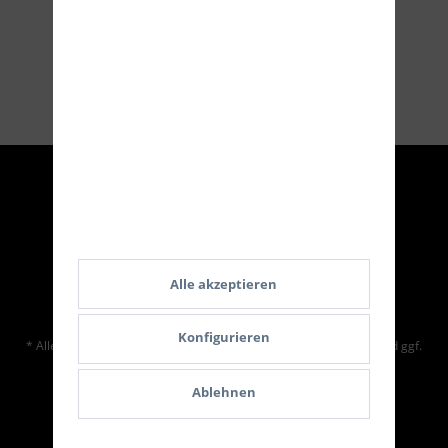
Service Hotline
Shop Service
Informationen
Alle akzeptieren
Eifel Arms
Konfigurieren
* Alle Preise inkl. gesetzl. Mehrwertsteuer zzgl.
Versandkosten
und ggf.
Nachnahmegebühren, wenn nicht anders beschrieben
Ablehnen
Cookie-Einstellungen
Kontakt
Versand und Zahlungsbedingungen
Widerrufsrecht