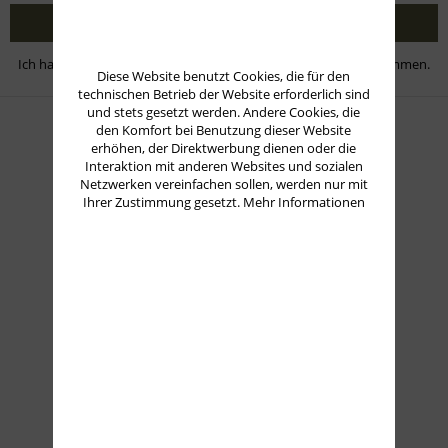
Jetzt abonnieren
Ich habe die
Datenschutzbestimmungen
zur Kenntnis genommen.
Diese Website benutzt Cookies, die für den
technischen Betrieb der Website erforderlich sind
und stets gesetzt werden. Andere Cookies, die
den Komfort bei Benutzung dieser Website
Zahlungsmethoden
erhöhen, der Direktwerbung dienen oder die
Interaktion mit anderen Websites und sozialen
Netzwerken vereinfachen sollen, werden nur mit
Ihrer Zustimmung gesetzt.
Mehr Informationen
Versand