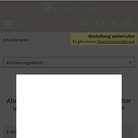
Menü
Bestellung widerrufen
Schalldämpfer
Es gilt unsere
Datenschutzerklärung
Abonnieren Sie den kostenlosen Newsletter
und verpassen Sie keine Neuigkeit oder
Aktion mehr von Eifel Arms