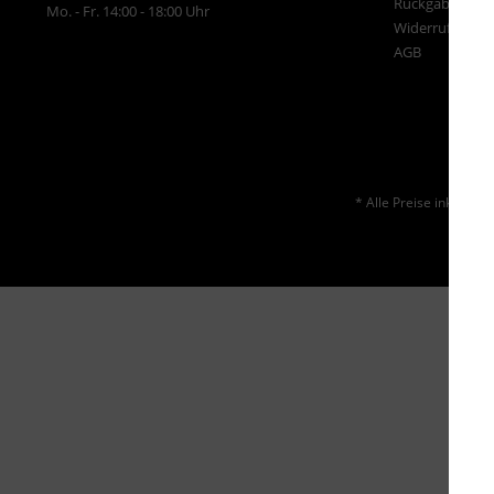
Rückgabe
Mo. - Fr. 14:00 - 18:00 Uhr
Widerrufsrecht
AGB
* Alle Preise inkl. ges