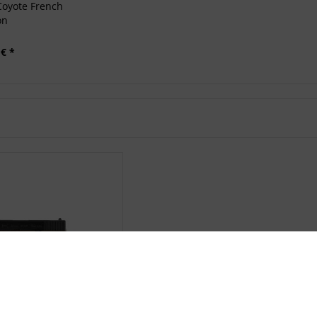
oyote French
on
 € *