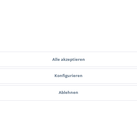
Ich habe die
Datenschutzbestimmungen
zur Kenntnis genommen.
Zahlungsmethoden
Versand
Alle akzeptieren
Konfigurieren
Ablehnen
ce
Informationen
Cookie-Einstellungen
ahlungsbedingungen
Hinweise zum Batteriegesetz