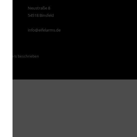
Neustraße 8
54518 Binsfeld
info@eifelarms.de
ht anders beschrieben