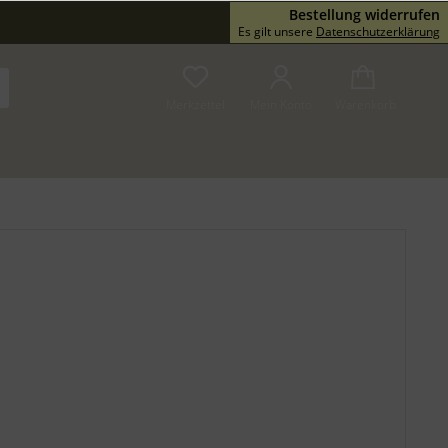
Bestellung widerrufen
Service/Hilfe
Es gilt unsere
Datenschutzerklärung
Merkzettel
Mein Konto
Warenkorb