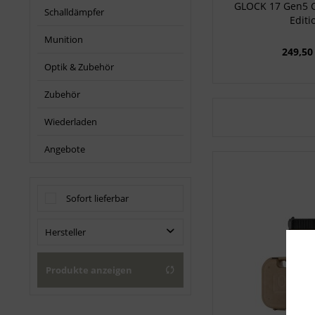
GLOCK 17 Gen5 C
Schalldämpfer
Editi
Munition
249,50
Optik & Zubehör
Zubehör
Wiederladen
Angebote
Sofort lieferbar
Hersteller
Umarex
Produkte anzeigen