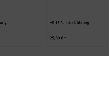
rung
AR-15 Putzstockführung
25,80 € *