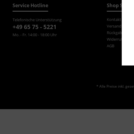
Service Hotline
Shop Servi
Kontakt
Telefonische Unterstützung
+49 65 75 - 5221
Versand und Z
Rückgabe
Mo. - Fr. 14:00 - 18:00 Uhr
Widerrufsrecht
AGB
* Alle Preise inkl. ges