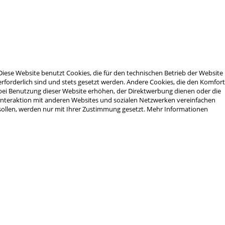
5 Putzstockführung
AR-15 Verriegelungswarzen-Reinigu
Diese Website benutzt Cookies, die für den technischen Betrieb der Website
44,00 € *
erforderlich sind und stets gesetzt werden. Andere Cookies, die den Komfor
bei Benutzung dieser Website erhöhen, der Direktwerbung dienen oder die
Interaktion mit anderen Websites und sozialen Netzwerken vereinfachen
sollen, werden nur mit Ihrer Zustimmung gesetzt.
Mehr Informationen