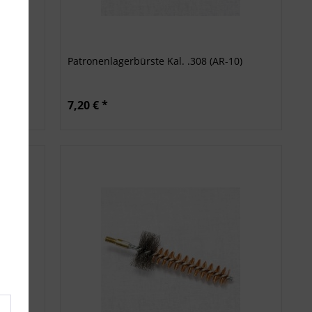
Patronenlagerbürste Kal. .308 (AR-10)
7,20 € *