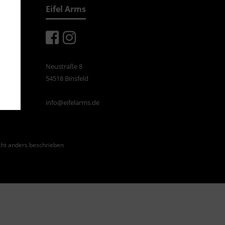
Eifel Arms
Neustraße 8
54518 Binsfeld
info@eifelarms.de
ht anders beschrieben