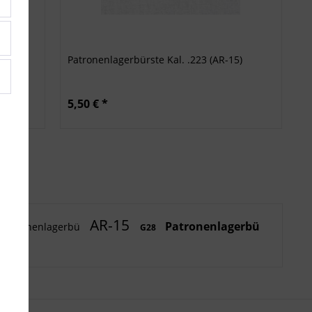
cher
Patronenlagerbürste Kal. .223 (AR-15)
5,50 € *
AR-15
Patronenlagerbü
Patronenlagerbü
G28
R-10