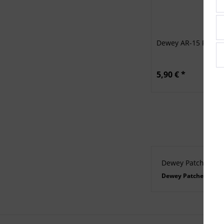
Dewey AR-15 Patron
5,90 € *
Dewey Patches
A
AR
Dewey Patches