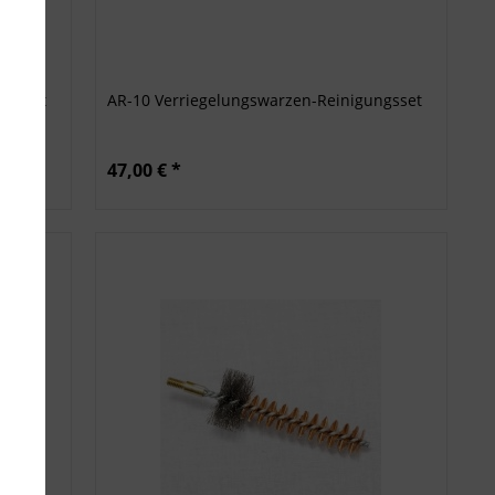
ngsset
AR-10 Verriegelungswarzen-Reinigungsset
47,00 € *
t