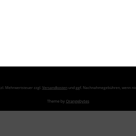
ce
Informationen
Cookie-Einstellungen
ahlungsbedingungen
Hinweise zum Batteriegesetz
ZSVR – VerpackG
Datenschutz
Impressum
etzl. Mehrwertsteuer zzgl.
Versandkosten
und ggf. Nachnahmegebühren, wenn nic
Theme by
Orangebytes