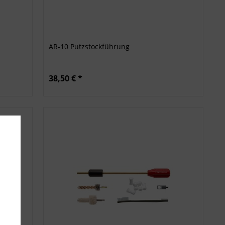
AR-10 Putzstockführung
38,50 € *