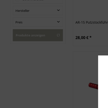
Hersteller
Dewey Cleaning Rods
Preis
AR-15 Putzstockfüh
Heckler & Koch
Produkte anzeigen
von
5,50 €
bis
110,00 €
28,00 € *