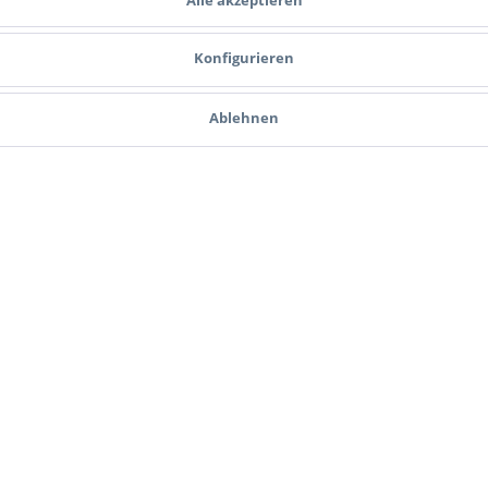
Konfigurieren
enlager-Wollwischer
Dewey AR-10 Patronenlager-Wollwis
Ablehnen
6,90 € *
Dewey AR-10
JP Enterprises
Dewey AR-15
R-15
AR-10
Patronenlager-P
-15
Dewey Patches
A
Reinigungshilfe