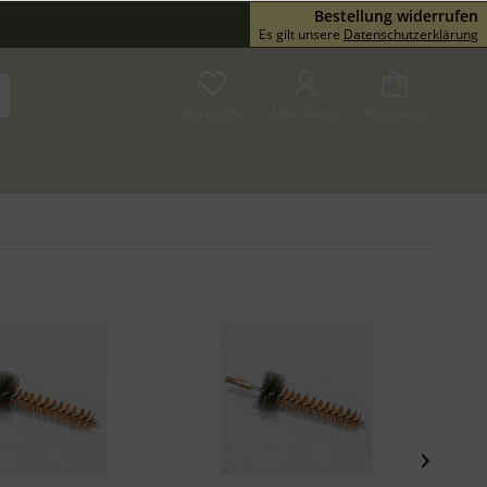
Bestellung widerrufen
Service/Hilfe
Es gilt unsere
Datenschutzerklärung
Merkzettel
Mein Konto
Warenkorb