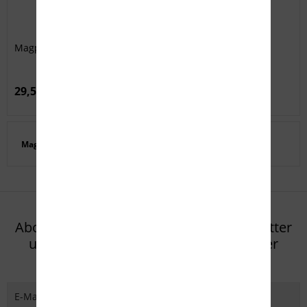
Magpul 10-Schuss Magazin .308Win.
29,50 € *
Magpul
Abonnieren Sie den kostenlosen Newsletter
und verpassen Sie keine Neuigkeit oder
Aktion mehr von Eifel Arms