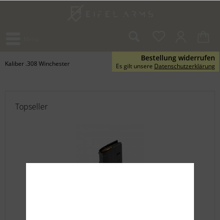
Menü
Bestellung widerrufen
Kaliber .308 Winchester
Es gilt unsere
Datenschutzerklärung
Topseller
Magpul 10-Schuss Magazin .308Win.