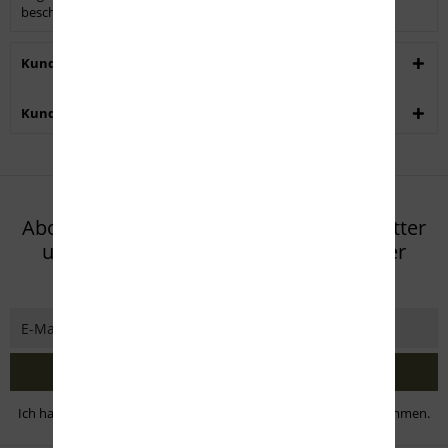
beschichtet für 1" (25 mm) und...
mehr
Kunden kauften auch
Kunden haben sich ebenfalls angesehen
Abonnieren Sie den kostenlosen Newsletter
und verpassen Sie keine Neuigkeit oder
Aktion mehr von Eifel Arms
Jetzt abonnieren
Ich habe die
Datenschutzbestimmungen
zur Kenntnis genommen.