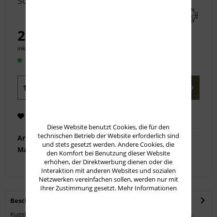
schwer
22,50 € *
inkl. MwSt.
zzgl. Versandkosten
Sofort versandfertig, Lieferzeit ca. 1-3 Werktage
In den
Warenkorb
Merken
Empfehlen
Diese Website benutzt Cookies, die für den
technischen Betrieb der Website erforderlich sind
Artikel-Nr.:
T0510-0001
und stets gesetzt werden. Andere Cookies, die
Marke:
Era-Tac
den Komfort bei Benutzung dieser Website
erhöhen, der Direktwerbung dienen oder die
Interaktion mit anderen Websites und sozialen
Netzwerken vereinfachen sollen, werden nur mit
Ihrer Zustimmung gesetzt.
Mehr Informationen
Beschreibung
Kugeldruck-Riemenbügel, schwere Ausführung. Rostfreier Stahl,