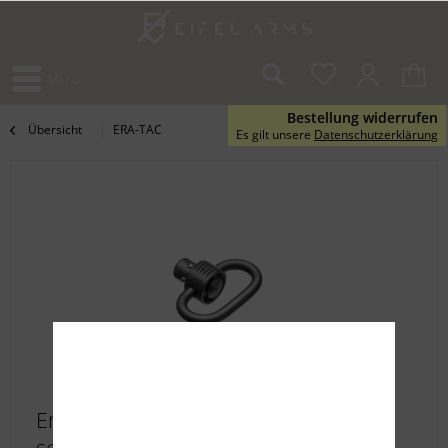
Menü
Bestellung widerrufen
Übersicht
ERA-TAC
Es gilt unsere
Datenschutzerklärung
Era-Tac Kugeldruck-Riemenbügel,