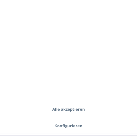
Schiene, 5
Accu-Tac Spike Claws
Atlas BT46
en
*
39,50 € *
3
 Newsletter und verpassen Sie keine Neuigkeit 
J
Ich habe die
Datenschutzbestimmungen
zur Kenntnis genommen.
Alle akzeptieren
Konfigurieren
Zahlungsmethoden
Versand