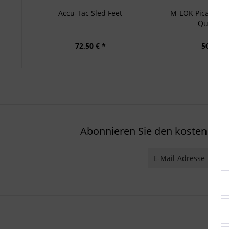
Accu-Tac Sled Feet
M-LOK Picatinny-
Quernut
72,50 € *
50,00 € 
Abonnieren Sie den kostenlosen