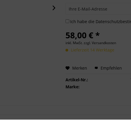
Ich habe die
Datenschutzbes
58,00 € *
inkl. MwSt.
zzgl. Versandkosten
Lieferzeit 14 Werktage
Merken
Empfehlen
Artikel-Nr.:
Marke: