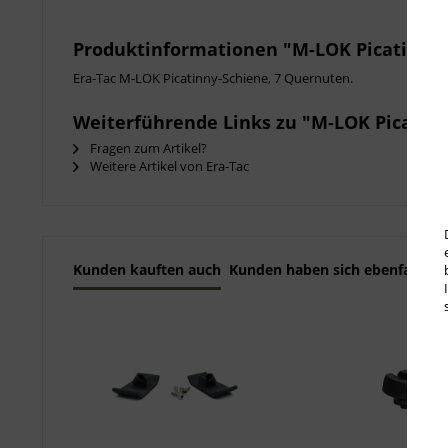
Produktinformationen "M-LOK Picatinny-
Era-Tac M-LOK Picatinny-Schiene, 7 Quernuten.
Weiterführende Links zu "M-LOK Picatin
Fragen zum Artikel?
Weitere Artikel von Era-Tac
Kunden kauften auch
Kunden haben sich ebenfalls a