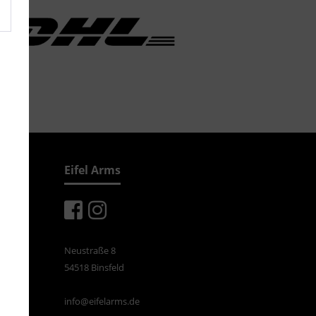
Eifel Arms
Neustraße 8
54518 Binsfeld
info@eifelarms.de