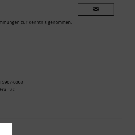
timmungen
zur Kenntnis genommen.
T5907-0008
Era-Tac