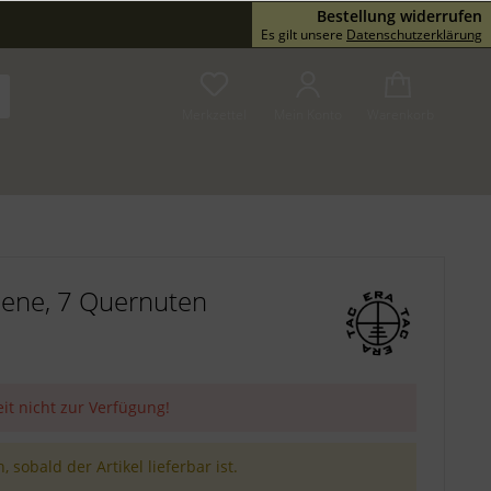
Bestellung widerrufen
Service/Hilfe
Es gilt unsere
Datenschutzerklärung
Merkzettel
Mein Konto
Warenkorb
iene, 7 Quernuten
eit nicht zur Verfügung!
 sobald der Artikel lieferbar ist.