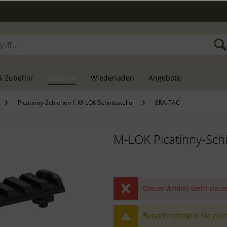
& Zubehör
Zubehör
Wiederladen
Angebote
Picatinny-Schienen f. M-LOK Schnittstelle
ERA-TAC
M-LOK Picatinny-Sch
Dieser Artikel steht derz
Benachrichtigen Sie mich,