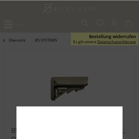
Menü
Bestellung widerrufen
Übersicht
B5 SYSTEMS
Es gilt unsere
Datenschutzerklärung
B5 Systems Enhanced SOPMOD Schaft,