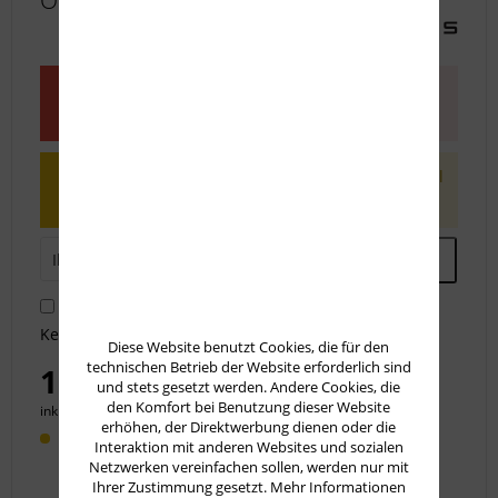
OD Green
Dieser Artikel steht derzeit nicht zur
Verfügung!
Benachrichtigen Sie mich, sobald der Artikel
lieferbar ist.
Ich habe die
Datenschutzbestimmungen
zur
Kenntnis genommen.
Diese Website benutzt Cookies, die für den
technischen Betrieb der Website erforderlich sind
102,50 € *
und stets gesetzt werden. Andere Cookies, die
den Komfort bei Benutzung dieser Website
inkl. MwSt.
zzgl. Versandkosten
erhöhen, der Direktwerbung dienen oder die
Lieferzeit 30 Werktage
Interaktion mit anderen Websites und sozialen
Netzwerken vereinfachen sollen, werden nur mit
Ihrer Zustimmung gesetzt.
Mehr Informationen