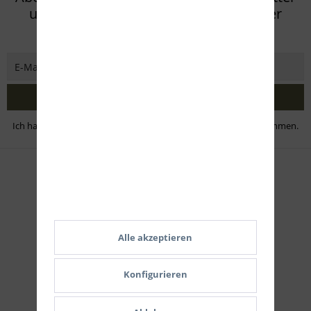
und verpassen Sie keine Neuigkeit oder
Aktion mehr von Eifel Arms
Jetzt abonnieren
Ich habe die
Datenschutzbestimmungen
zur Kenntnis genommen.
Zahlungsmethoden
Alle akzeptieren
Konfigurieren