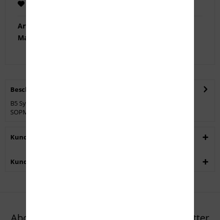
Merken
Empfehlen
Artikel-Nr.:
SOP-1097
Marke:
B5 Systems
Beschreibung
B5 Systems hat das Design des von Crane NSWC entworfenen
SOPMOD-Hinterschafts übernommen und die...
mehr
Kunden kauften auch
Kunden haben sich ebenfalls angesehen
Abonnieren Sie den kostenlosen Newsletter