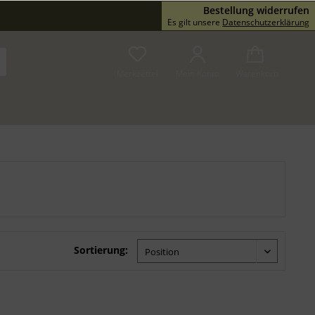
Bestellung widerrufen
Service/Hilfe
Es gilt unsere
Datenschutzerklärung
Merkzettel
Mein Konto
Warenkorb
Sortierung: