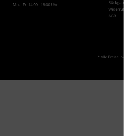
Rückgabe
Mo. - Fr. 14:00 - 18:00 Uhr
Widerrufsrecht
AGB
* Alle Preise inkl. ges