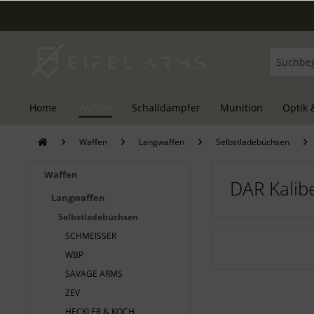
Home
Waffen
Schalldämpfer
Munition
Optik 
Waffen
Langwaffen
Selbstladebüchsen
Waffen
DAR Kalib
Langwaffen
Selbstladebüchsen
SCHMEISSER
WBP
SAVAGE ARMS
ZEV
HECKLER & KOCH