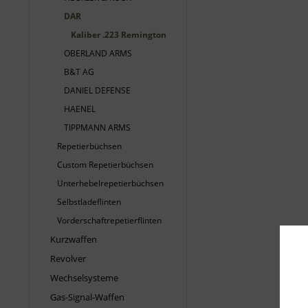
DAR
Kaliber .223 Remington
OBERLAND ARMS
B&T AG
DANIEL DEFENSE
HAENEL
TIPPMANN ARMS
Repetierbüchsen
Custom Repetierbüchsen
Unterhebelrepetierbüchsen
Selbstladeflinten
Vorderschaftrepetierflinten
Kurzwaffen
Revolver
Wechselsysteme
Gas-Signal-Waffen