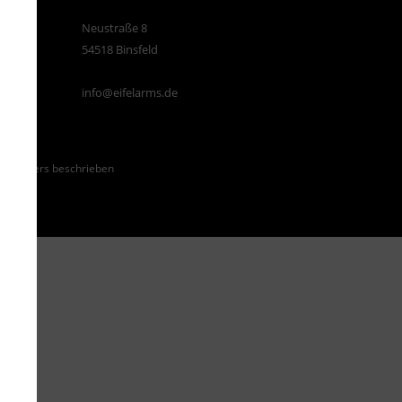
Neustraße 8
54518 Binsfeld
info@eifelarms.de
ht anders beschrieben