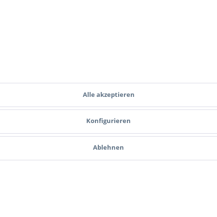
Ich habe die
Datenschutzbestimmungen
zur Kenntnis genommen.
Zahlungsmethoden
Versand
Alle akzeptieren
Konfigurieren
Ablehnen
ce
Informationen
Cookie-Einstellungen
ahlungsbedingungen
Hinweise zum Batteriegesetz