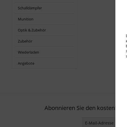
Schalldämpfer
Munition
Optik & Zubehör
Zubehör
Wiederladen
Angebote
Abonnieren Sie den kostenlosen