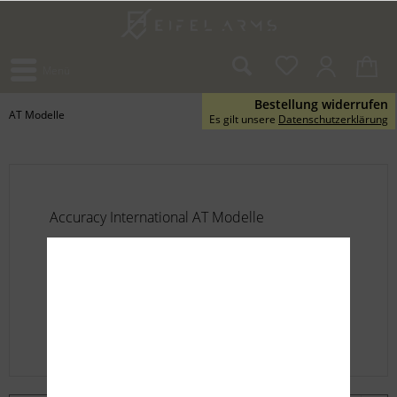
Menü
Bestellung widerrufen
AT Modelle
Es gilt unsere
Datenschutzerklärung
Accuracy International AT Modelle
Die Accuracy International AT (Accuracy Tactical)
Repetierbüchse ist der Nachfolger der
kampferprobten AW308, und bringt die AW auf
ein neues Level. Das Standardmodell hat einen
festen Schaft mit...
mehr erfahren »