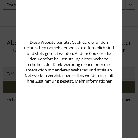
Abonnieren Sie den kostenlosen Newsletter
Diese Website benutzt Cookies, die für den
technischen Betrieb der Website erforderlich sind
und verpassen Sie keine Neuigkeit oder
und stets gesetzt werden. Andere Cookies, die
Aktion mehr von Eifel Arms
den Komfort bei Benutzung dieser Website
erhöhen, der Direktwerbung dienen oder die
Interaktion mit anderen Websites und sozialen
Netzwerken vereinfachen sollen, werden nur mit
Ihrer Zustimmung gesetzt.
Mehr Informationen
Jetzt abonnieren
Ich habe die
Datenschutzbestimmungen
zur Kenntnis genommen.
Zahlungsmethoden