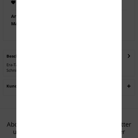
Merken
Empfehlen
Artikel-Nr.:
T0908-0013
Marke:
Era-Tac
Beschreibung
Era-Tac Picatinny-Aufsatz zentrisch. Passend auf die Universal-
Schnittstelle, ermöglicht das...
mehr
Kunden kauften auch
Abonnieren Sie den kostenlosen Newsletter
und verpassen Sie keine Neuigkeit oder