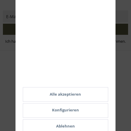
Aktion mehr von Eifel Arms
Jetzt abonnieren
Ich habe die
Datenschutzbestimmungen
zur Kenntnis genommen.
Zahlungsmethoden
Alle akzeptieren
Konfigurieren
Ablehnen