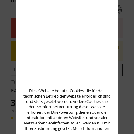
mm
Dieser Artikel steht derzeit nicht zur
Verfügung!
Benachrichtigen Sie mich, sobald der Artikel
lieferbar ist.
Ich habe die
Datenschutzbestimmungen
zur
Kenntnis genommen.
Diese Website benutzt Cookies, die für den
technischen Betrieb der Website erforderlich sind
37,50 € *
und stets gesetzt werden. Andere Cookies, die
den Komfort bei Benutzung dieser Website
inkl. MwSt.
zzgl. Versandkosten
erhöhen, der Direktwerbung dienen oder die
Interaktion mit anderen Websites und sozialen
Lieferzeit 7 Werktage
Netzwerken vereinfachen sollen, werden nur mit
Ihrer Zustimmung gesetzt.
Mehr Informationen