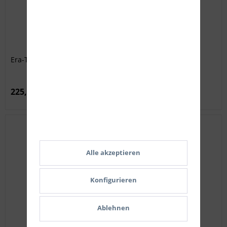
Era-Tac Ultraleicht Blockmontage ø30 mm 20 MOA
225,00 € *
Alle akzeptieren
Konfigurieren
Ablehnen