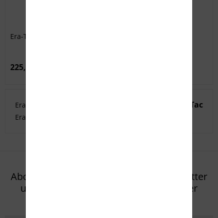
Era-Tac Ultraleicht Blockmontage ø30 mm
225,00 € *
Era-Tac
Era-Tac
Era-Tac
Era-Tac
Era-Tac
Era-Tac
Era-Tac
Era-Tac
Era-Tac
Abonnieren Sie den kostenlosen Newsletter
und verpassen Sie keine Neuigkeit oder
Aktion mehr von Eifel Arms