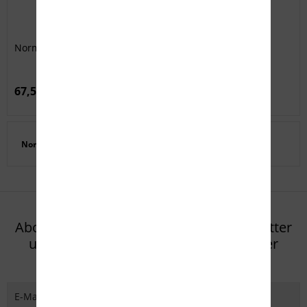
Norma .300 Norma Mag. 230grs. Match
67,50 € *
Norma .300
Abonnieren Sie den kostenlosen Newsletter
und verpassen Sie keine Neuigkeit oder
Aktion mehr von Eifel Arms