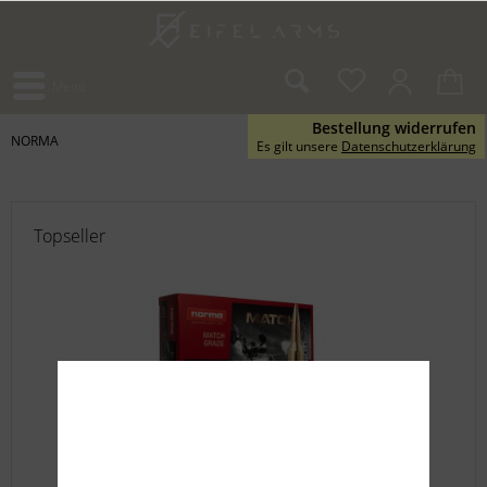
Menü
Bestellung widerrufen
NORMA
Es gilt unsere
Datenschutzerklärung
Topseller
Norma .300 Norma Mag. 230grs. Match