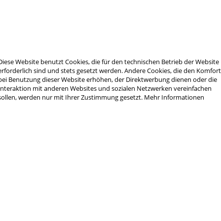
ct Magnum 32g.
Diese Website benutzt Cookies, die für den technischen Betrieb der Website
Stück)
erforderlich sind und stets gesetzt werden. Andere Cookies, die den Komfor
bei Benutzung dieser Website erhöhen, der Direktwerbung dienen oder die
Interaktion mit anderen Websites und sozialen Netzwerken vereinfachen
sollen, werden nur mit Ihrer Zustimmung gesetzt.
Mehr Informationen
 Newsletter und verpassen Sie keine Neuigkeit 
J