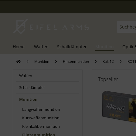
Home
Waffen
Schalldämpfer
Munition
Optik 
Munition
Flintenmunition
Kal. 12
ROT
Waffen
Topseller
Schalldämpfer
Munition
Langwaffenmunition
Kurzwaffenmunition
Kleinkalibermunition
Flintenmunition