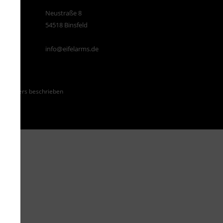
Neustraße 8
54518 Binsfeld
info@eifelarms.de
ht anders beschrieben