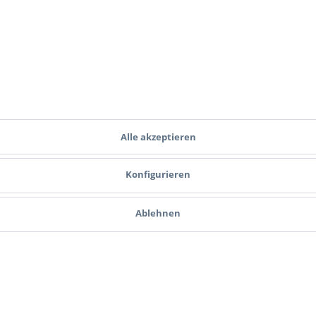
Ich habe die
Datenschutzbestimmungen
zur Kenntnis genommen.
Zahlungsmethoden
Versand
Alle akzeptieren
Konfigurieren
Ablehnen
ce
Informationen
Cookie-Einstellungen
ahlungsbedingungen
Hinweise zum Batteriegesetz