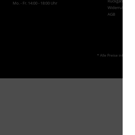
Rückgabe
Mo. - Fr. 14:00 - 18:00 Uhr
Widerrufsrecht
AGB
* Alle Preise inkl. ges