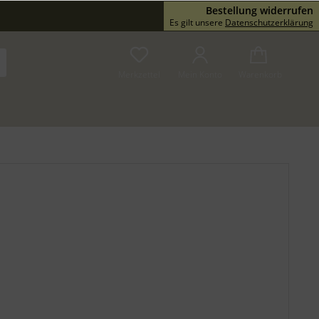
Bestellung widerrufen
Service/Hilfe
Es gilt unsere
Datenschutzerklärung
Merkzettel
Mein Konto
Warenkorb