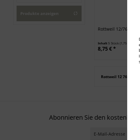
Rottweil
Produkte anzeigen
Rottweil 12/76 Exa
Inhalt
5 Stück
(1,75 € * / 1 
8,75 € *
Rottweil 12 76
Abonnieren Sie den kostenlosen