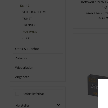
Rottweil 12/76 
Kal. 12
32g
SELLIER & BELLOT
Inhalt
5 Stück
(1,7
8,75 
TUNET
BRENNEKE
ROTTWEIL
GECO
Optik & Zubehör
Zubehör
Wiederladen
Angebote
Sofort lieferbar
Hersteller