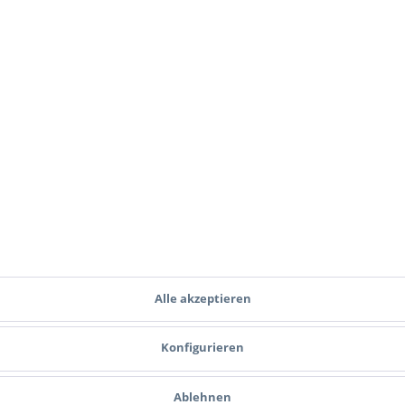
 Newsletter und verpassen Sie keine Neuigkeit 
J
Ich habe die
Datenschutzbestimmungen
zur Kenntnis genommen.
Alle akzeptieren
Zahlungsmethoden
Versand
Konfigurieren
Ablehnen