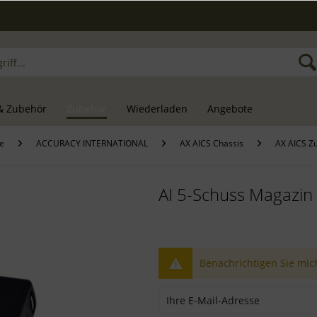
& Zubehör
Zubehör
Wiederladen
Angebote
te
ACCURACY INTERNATIONAL
AX AICS Chassis
AX AICS Z
AI 5-Schuss Magazin
Benachrichtigen Sie mich,