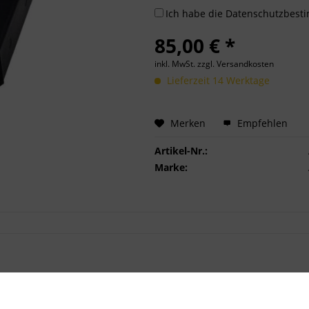
Ich habe die
Datenschutzbes
85,00 € *
inkl. MwSt.
zzgl. Versandkosten
Lieferzeit 14 Werktage
Merken
Empfehlen
Artikel-Nr.:
Marke:
zin .308Win"