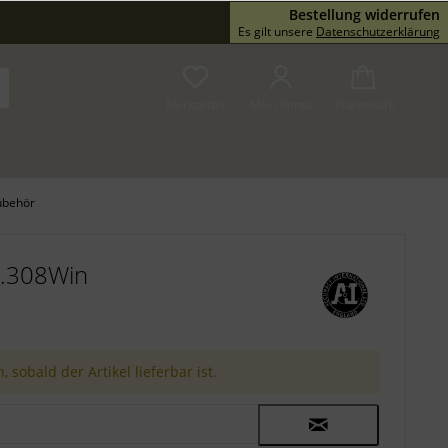
Bestellung widerrufen
Service/Hilfe
Es gilt unsere
Datenschutzerklärung
Merkzettel
Mein Konto
Warenkorb
ubehör
 .308Win
 sobald der Artikel lieferbar ist.