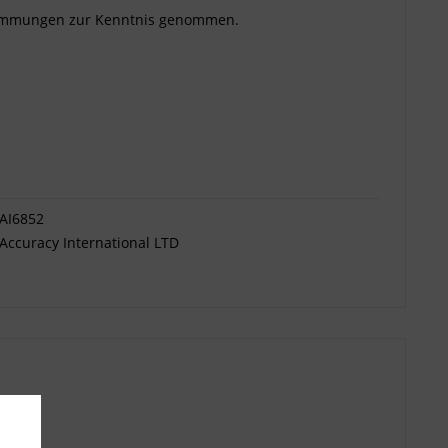
timmungen
zur Kenntnis genommen.
AI6852
Accuracy International LTD