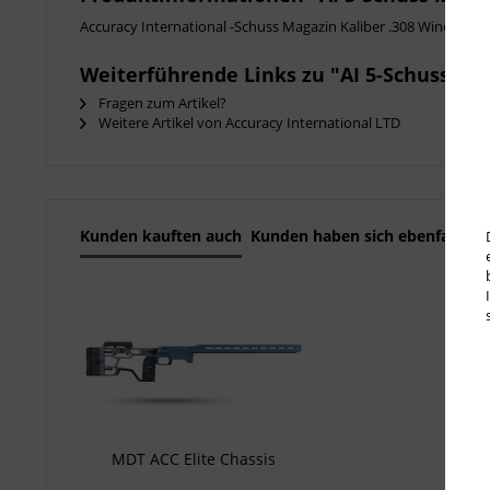
Accuracy International -Schuss Magazin Kaliber .308 Winchester
Weiterführende Links zu "AI 5-Schuss Ma
Fragen zum Artikel?
Weitere Artikel von Accuracy International LTD
Kunden kauften auch
Kunden haben sich ebenfalls a
MDT ACC Elite Chassis