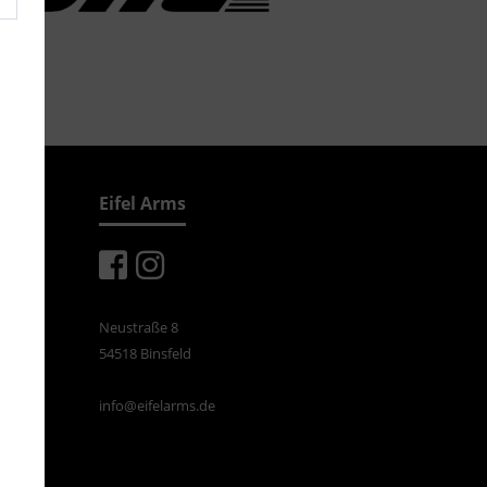
Eifel Arms
Neustraße 8
54518 Binsfeld
info@eifelarms.de