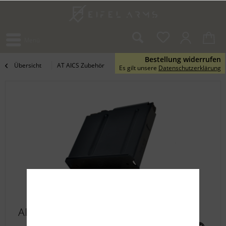
Menü
Bestellung widerrufen
Übersicht
AT AICS Zubehör
Es gilt unsere
Datenschutzerklärung
AI 5-Schuss Magazin .300Win.Mag.