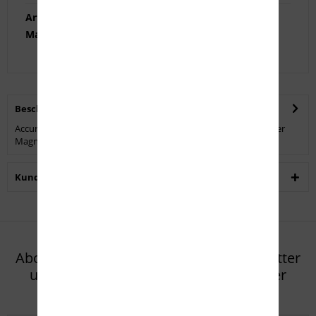
Artikel-Nr.:
AI0479
Marke:
Accuracy International LTD
Beschreibung
Accuracy International 5-Schuss Magazin Kaliber .300 Winchester
Magnum für AT Chassis.
mehr
Kunden haben sich ebenfalls angesehen
Abonnieren Sie den kostenlosen Newsletter
und verpassen Sie keine Neuigkeit oder
Aktion mehr von Eifel Arms