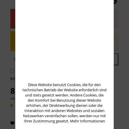
Dieser Artikel steht derzeit nicht zur
Verfügung!
Benachrichtigen Sie mich, sobald der Artikel
lieferbar ist.
Ich habe die
Datenschutzbestimmungen
zur
Kenntnis genommen.
Diese Website benutzt Cookies, die für den
85,50 € *
technischen Betrieb der Website erforderlich sind
und stets gesetzt werden. Andere Cookies, die
inkl. MwSt.
zzgl. Versandkosten
den Komfort bei Benutzung dieser Website
Lieferzeit 14 Werktage
erhöhen, der Direktwerbung dienen oder die
Interaktion mit anderen Websites und sozialen
Netzwerken vereinfachen sollen, werden nur mit
Ihrer Zustimmung gesetzt.
Mehr Informationen
Merken
Empfehlen