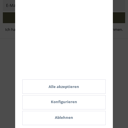
Jetzt abonnieren
Ich habe die
Datenschutzbestimmungen
zur Kenntnis genommen.
Zahlungsmethoden
Alle akzeptieren
Konfigurieren
Ablehnen
Versand