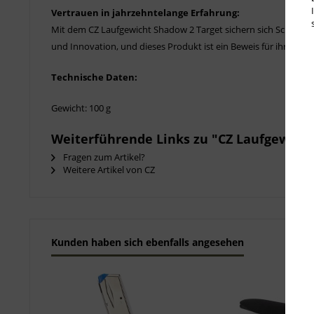
Vertrauen in jahrzehntelange Erfahrung:
Mit dem CZ Laufgewicht Shadow 2 Target sichern sich Schießspor
und Innovation, und dieses Produkt ist ein Beweis für ihr Eng
Technische Daten:
Gewicht: 100 g
Weiterführende Links zu "CZ Laufgewicht 
Fragen zum Artikel?
Weitere Artikel von CZ
Kunden haben sich ebenfalls angesehen