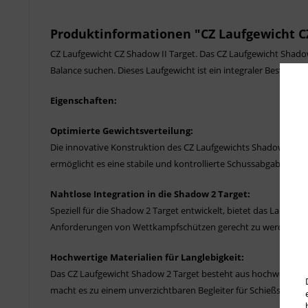
Produktinformationen "CZ Laufgewicht CZ
CZ Laufgewicht CZ Shadow II Target. Das CZ Laufgewicht Shadow 
Balance suchen. Dieses Laufgewicht ist ein integraler Bestandtei
Eigenschaften:
Optimierte Gewichtsverteilung:
Die innovative Konstruktion des CZ Laufgewichts Shadow 2 Targe
ermöglicht es eine stabile und kontrollierte Schussabgabe, di
Nahtlose Integration in die Shadow 2 Target:
Speziell für die Shadow 2 Target entwickelt, bietet das Laufgewi
Anforderungen von Wettkampfschützen gerecht zu werden und
Hochwertige Materialien für Langlebigkeit:
Das CZ Laufgewicht Shadow 2 Target besteht aus hochwertigen M
macht es zu einem unverzichtbaren Begleiter für Schießsportler