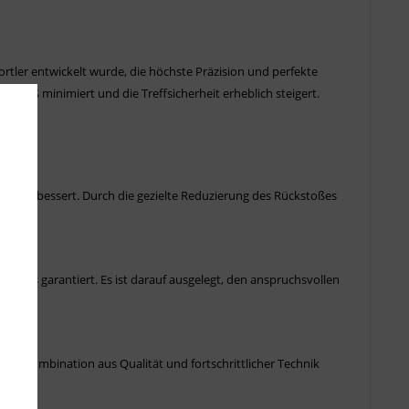
ortler entwickelt wurde, die höchste Präzision und perfekte
ückstoß minimiert und die Treffsicherheit erheblich steigert.
lich verbessert. Durch die gezielte Reduzierung des Rückstoßes
rlebnis garantiert. Es ist darauf ausgelegt, den anspruchsvollen
ese Kombination aus Qualität und fortschrittlicher Technik
t