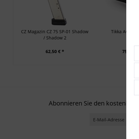
CZ Magazin CZ 75 SP-01 Shadow
Tikka ACE Ba
/ Shadow 2
62,50 € *
75,00 € 
Abonnieren Sie den kostenlosen