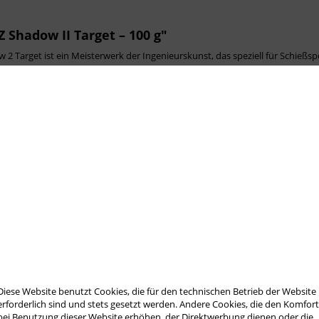
 Shadow II Target – 100 g"
2 Target ist ein Meisterwerk der Ingenieurskunst, das speziell für Schießsp
l der Shadow 2 Target Linie und bietet eine verbesserte Stabilität, die den R
t sorgt für eine optimale Gewichtsverteilung, die die Schusspräzision deut
e besonders im Wettkampf entscheidend ist.
cht eine nahtlose Integration, die ein konsistentes und zuverlässiges Schieße
 gleichzeitig Komfort und Handhabung zu maximieren.
aterialien, die eine lange Lebensdauer und Zuverlässigkeit versprechen. Di
Diese Website benutzt Cookies, die für den technischen Betrieb der Website
, die ihre Leistung auf das nächste Level heben möchten.
erforderlich sind und stets gesetzt werden. Andere Cookies, die den Komfor
bei Benutzung dieser Website erhöhen, der Direktwerbung dienen oder die