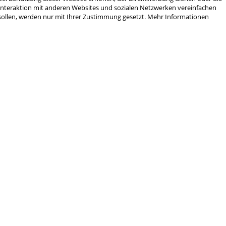
Interaktion mit anderen Websites und sozialen Netzwerken vereinfachen
sollen, werden nur mit Ihrer Zustimmung gesetzt.
Mehr Informationen
tler ein Stück Technologie, das auf jahrzehntelanger Erfahrung und kontinui
agement, das Beste aus jedem Schießerlebnis herauszuholen.
CZ Shadow II Target – 100 g"