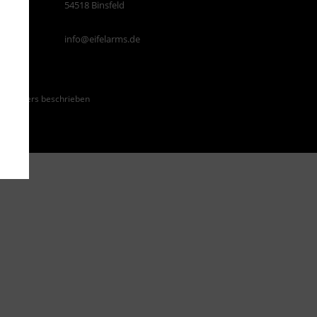
54518 Binsfeld
info@eifelarms.de
ht anders beschrieben