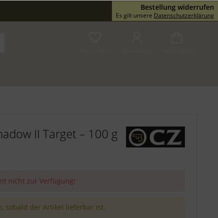
Bestellung widerrufen
Service/Hilfe
Es gilt unsere
Datenschutzerklärung
Merkzettel
Mein Konto
Warenkorb
adow II Target – 100 g
eit nicht zur Verfügung!
 sobald der Artikel lieferbar ist.