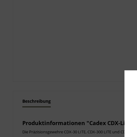
Beschreibung
Produktinformationen "Cadex CDX-Lite, 
Die Präzisionsgewehre CDX-30 LITE, CDX-300 LITE und CDX-33 LIT