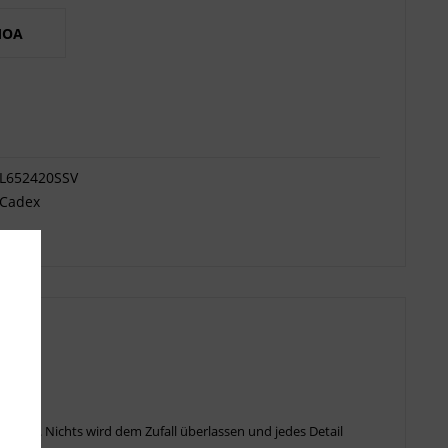
MOA
L652420SSV
Cadex
nötigt. Nichts wird dem Zufall überlassen und jedes Detail