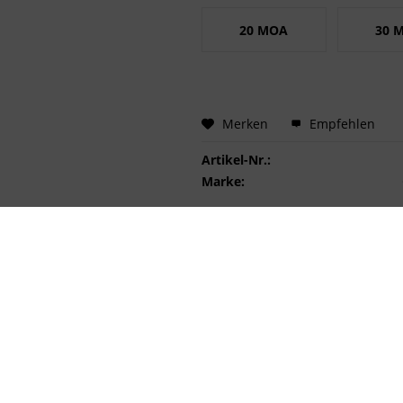
20 MOA
30 
Merken
Empfehlen
Artikel-Nr.:
Marke:
Stealth Shadow Vortex"
E kombinieren alle obligatorischen Funktionen, die ein Bediener vor Ort be