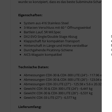
wurde so konzipiert, dass es das beste Subminute-Scharfschütz
Eigenschaften:
System aus 416 Stainless Steel
3-Warzen Verschluss mit 60 ° Öffnungswinkel
Bartlein Lauf, 5R Mil.Spec
DX2 EVO Single/Double Stage Abzug
Klappschaft für kompakten Transport
Hinterschaft in Länge und Höhe verstellbar
Durchgehende Picatinny-Schiene
AICS-Magazin kompatibel
Technische Daten:
Abmessungen CDX-30 & CDX-300 LITE (24″) - 117.96 x 5.6 x 
Abmessungen CDX-30 & CDX-300 LITE (26″) - 123.04 x 5.6 x 
Abmessungen CDX-33 LITE (27″) - 125.58 x 5.6 x 20.32 cm
Gewicht CDX-30 & CDX-300 LITE (24″) - 6,441 kg
Gewicht CDX-30 & CDX-300 LITE (26″) - 6,531 kg
Gewicht CDX-33 LITE (27″) - 6,577 kg
Lieferumfang: