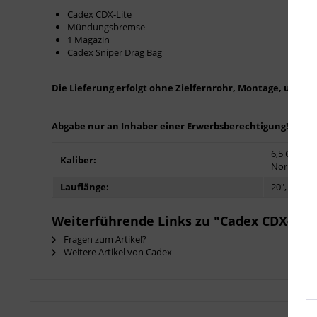
Cadex CDX-Lite
Mündungsbremse
1 Magazin
Cadex Sniper Drag Bag
Die Lieferung erfolgt ohne Zielfernrohr, Montage, und Z
Abgabe nur an Inhaber einer Erwerbsberechtigung!
6,5 Creedm
Kaliber:
Norma Ma
Lauflänge:
20", 24", 26
Weiterführende Links zu "Cadex CDX-Lite
Fragen zum Artikel?
Weitere Artikel von Cadex