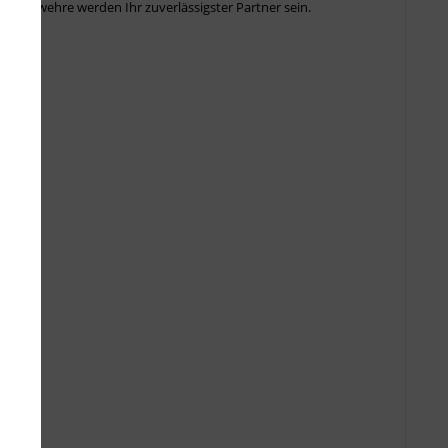
ionsgewehre werden Ihr zuverlässigster Partner sein.
t