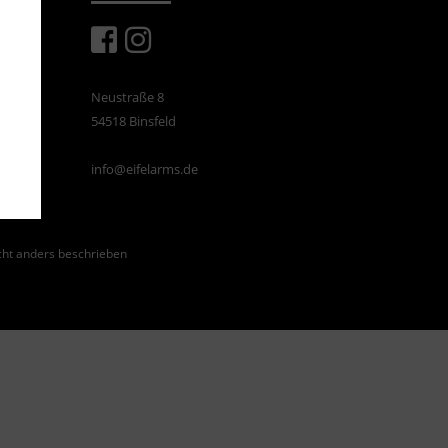
Neustraße 8
54518 Binsfeld
info@eifelarms.de
ht anders beschrieben