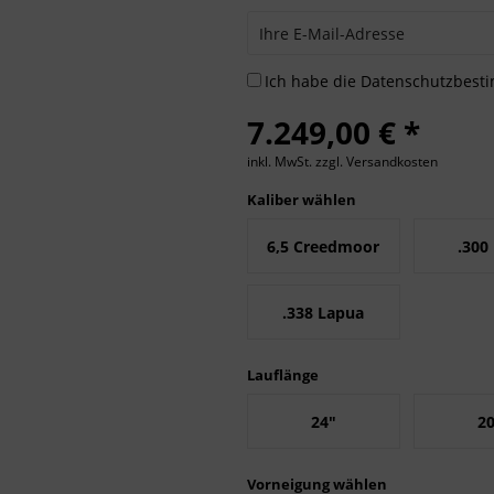
Ich habe die
Datenschutzbes
7.249,00 € *
inkl. MwSt.
zzgl. Versandkosten
Kaliber wählen
6,5 Creedmoor
.300
.338 Lapua
Magnum
Lauflänge
24"
2
Vorneigung wählen