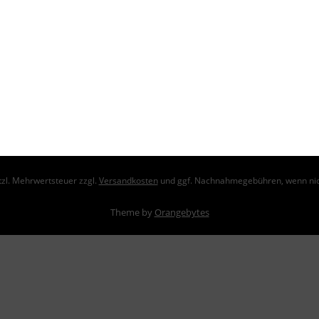
Cookie-Einstellungen
ahlungsbedingungen
Hinweise zum Batteriegesetz
ZSVR – VerpackG
Datenschutz
Impressum
etzl. Mehrwertsteuer zzgl.
Versandkosten
und ggf. Nachnahmegebühren, wenn nic
Theme by
Orangebytes