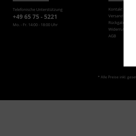
Kontakt
Telefonische Unterstützung
+49 65 75 - 5221
Versand und Z
Rückgabe
Mo. - Fr. 14:00 - 18:00 Uhr
Widerrufsrecht
AGB
* Alle Preise inkl. ges