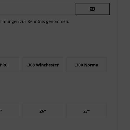
timmungen
zur Kenntnis genommen.
 PRC
.308 Winchester
.300 Norma
Magnum
0"
26"
27"