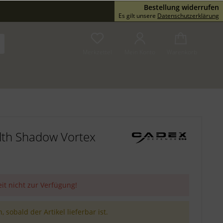
Bestellung widerrufen
Service/Hilfe
Es gilt unsere
Datenschutzerklärung
Merkzettel
Mein Konto
Warenkorb
alth Shadow Vortex
eit nicht zur Verfügung!
 sobald der Artikel lieferbar ist.