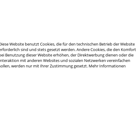
en-System mit großer Reichweite auf dem Markt bietet. Die CDX-LITE Präzis
Diese Website benutzt Cookies, die für den technischen Betrieb der Website
erforderlich sind und stets gesetzt werden. Andere Cookies, die den Komfor
bei Benutzung dieser Website erhöhen, der Direktwerbung dienen oder die
Interaktion mit anderen Websites und sozialen Netzwerken vereinfachen
sollen, werden nur mit Ihrer Zustimmung gesetzt.
Mehr Informationen
20.32 cm
20.32 cm