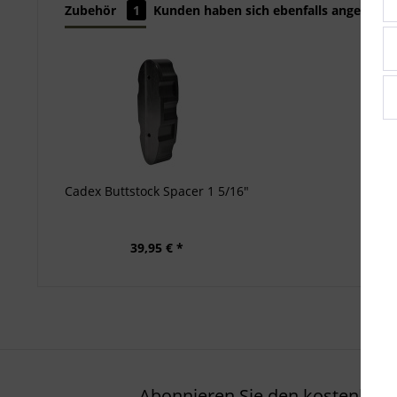
Zubehör
1
Kunden haben sich ebenfalls angesehen
Cadex Buttstock Spacer 1 5/16"
39,95 € *
Abonnieren Sie den kostenlosen