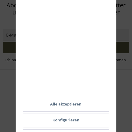
Abonnieren Sie den kostenlosen Newsletter
und verpassen Sie keine Neuigkeit oder
Aktion mehr von Eifel Arms
Jetzt abonnieren
Ich habe die
Datenschutzbestimmungen
zur Kenntnis genommen.
Zahlungsmethoden
Alle akzeptieren
Konfigurieren