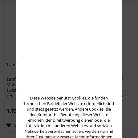
Tanfoglio P19 Gold Match BDS Version
Tanfoglio Pistole P19 Gold Match. Die Tanfoglio P19 Gold
Match BDS Version ist eine hochwertige Sportpistole, die
speziell für Präzisionsschützen entwickelt wurde. Sie
zeichnet sich durch ihre exzellente Verarbeitung, präzise...
Diese Website benutzt Cookies, die für den
technischen Betrieb der Website erforderlich sind
und stets gesetzt werden. Andere Cookies, die
1.750,00 € *
den Komfort bei Benutzung dieser Website
erhöhen, der Direktwerbung dienen oder die
Merken
Interaktion mit anderen Websites und sozialen
Netzwerken vereinfachen sollen, werden nur mit
Ihrer Zustimmung gesetzt.
Mehr Informationen