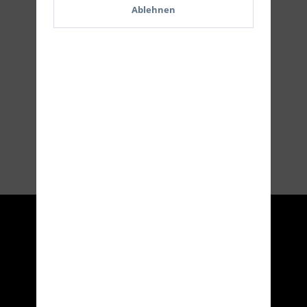
Ablehnen
Versand
Service Hotline
Shop Service
Informationen
Eifel Arms