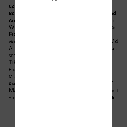
CZ Shadow 2
Tippmann Arms
B5 Systems
Geco Target FMJ
Benelli Nova 3
Oberland
S
Arms
Huglu Ovis G2
Accuracy
CZ Pistole
W 1854
Hornady 6 5
STEINER Micro
Cadex MX1
Fortmeier
Tikka T3x Tac
Tikka T3x Tac
Benelli M4
Victrix Gladio
H K SFP9-OR
Benelli M4
A.I.
Tikka T3x ACE
MDT AICS Metall
B T AG
SPC223
CCI .22lr
ACHERON ACS E1
Heckler Koch
Tikka T1x ACE
B5 Systems
ACHERON ACS-K
Tikka T3x Tac
Haenel CR 308
Accuracy
STEINER
Oberland Arms
Micro
Benelli M4
Benelli M4
Geco .44
Fortmeier
Oberland Arms
FN 502 Tactical
Magnum
B T AG APC223
Oberland
Geco Full Metal
Tikka T3x ACE
Arms
CZ Pro Tuning
GLOCK 17 Gen5