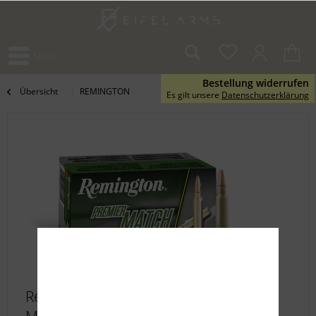
Menü
Bestellung widerrufen
Übersicht
REMINGTON
Es gilt unsere
Datenschutzerklärung
Remington .223Rem. 52grs. Premier