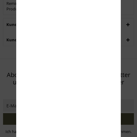
Remington .223 Remington 52grs. Premier Match. VE 20 Stück.
Produktmerkmale: Kaliber -...
mehr
Kunden kauften auch
Kunden haben sich ebenfalls angesehen
Abonnieren Sie den kostenlosen Newsletter
und verpassen Sie keine Neuigkeit oder
Aktion mehr von Eifel Arms
Jetzt abonnieren
Ich habe die
Datenschutzbestimmungen
zur Kenntnis genommen.