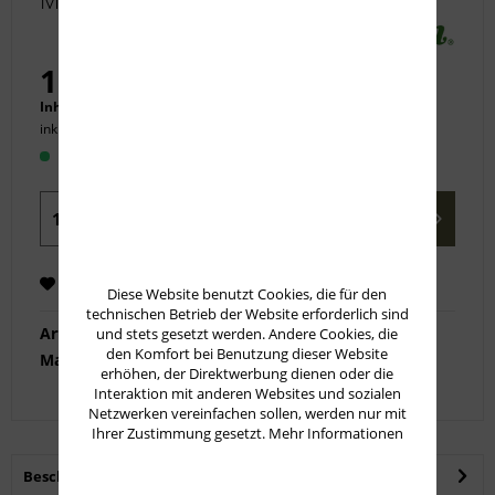
Match
16,50 € *
Inhalt:
20 Stück (0,83 € * / 1 Stück)
inkl. MwSt.
zzgl. Versandkosten
Sofort versandfertig, Lieferzeit ca. 1-3 Werktage
In den
Warenkorb
Merken
Empfehlen
Diese Website benutzt Cookies, die für den
technischen Betrieb der Website erforderlich sind
Artikel-Nr.:
27682
und stets gesetzt werden. Andere Cookies, die
den Komfort bei Benutzung dieser Website
Marke:
Remington
erhöhen, der Direktwerbung dienen oder die
Interaktion mit anderen Websites und sozialen
Netzwerken vereinfachen sollen, werden nur mit
Ihrer Zustimmung gesetzt.
Mehr Informationen
Beschreibung