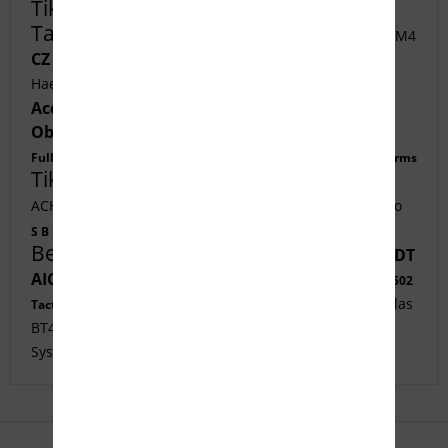
Tikka T1x ACE
Geco
Tikka T3x Tac
Target FMJ
Geco .44 Magnum
Benelli M4
CZ Shadow 2
Tikka T3x ACE
B5 Systems
Haenel CR 308
Oberland Arms
B T AG APC223
Fortmeier
Accuracy
H K SFP9-OR
Ase Utra
Oberland Arms
CZ Pistole
Hornady 6 5
Geco
Tikka T3x Tac
Victrix Gladio
Full Metal
Oberland Arms
Tikka T3x ACE
Fortmeier
Schmidt Bender
Tippmann Arms
ACHERON ACS E1
STEINER Micro
S W 1854
CCI .22lr
Benelli Nova 3
S B .223Rem.
Benelli M4 A.I.
MDT
Accuracy
GECO 9 mm Luger
AICS Metall
Tikka T3x Tac
Oberland Arms
FN 502
Huglu Ovis G2
Benelli M4
Atlas
Tactical
Cadex MX1
STEINER Micro
BT46 LW17
CZ Pro Tuning
B5
Systems