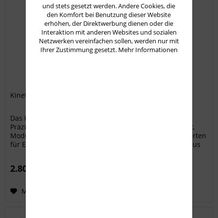
und stets gesetzt werden. Andere Cookies, die
den Komfort bei Benutzung dieser Website
erhöhen, der Direktwerbung dienen oder die
Interaktion mit anderen Websites und sozialen
Netzwerken vereinfachen sollen, werden nur mit
Ihrer Zustimmung gesetzt.
Mehr Informationen
Kinetic Research Group C-4 Chassis - Remington 700 SA
Das KRG C4 Chassis ist die ultimative Plattform für
Präzisionsschützen, die höchste Ansprüche an Stabilität,
Modularität und Ergonomie stellen. Entwickelt von Experten
für Experten, bietet das Chassis eine perfekte Balance aus
Leistung,...
2.800,00 € *
Merken