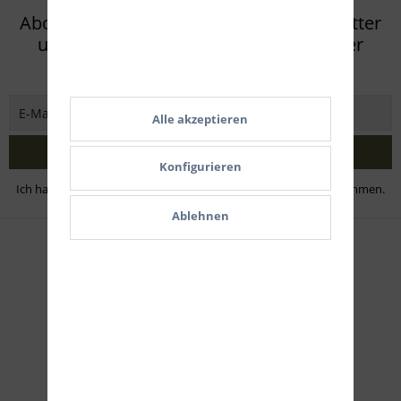
Abonnieren Sie den kostenlosen Newsletter
und verpassen Sie keine Neuigkeit oder
Aktion mehr von Eifel Arms
Alle akzeptieren
Jetzt abonnieren
Konfigurieren
Ich habe die
Datenschutzbestimmungen
zur Kenntnis genommen.
Ablehnen
Zahlungsmethoden