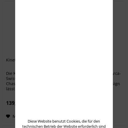
Kinetic Research Group Arca Rail
Die KRG Arca Rail bietet Ihnen die Funktionalität einer Arca-
Swiss-Schiene für ihr KRG Whiskey-3, X-Ray oder Bravo
Chassis. Mit ihrem flachen Profil und ihrem leichten Design
lässt sie sich unauffällig an der Unterseite des
Vorderschafts...
139,50 € *
Merken
Diese Website benutzt Cookies, die für den
technischen Betrieb der Website erforderlich sind