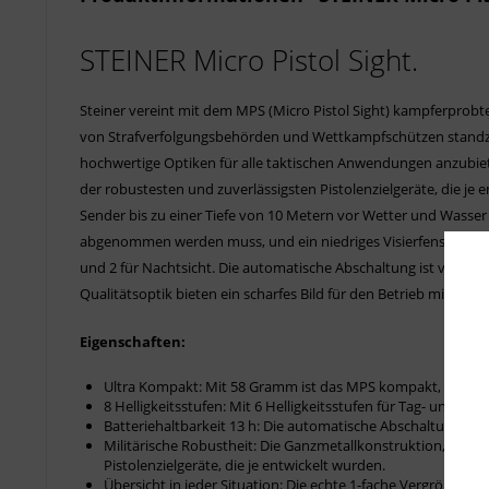
STEINER Micro Pistol Sight.
Steiner vereint mit dem MPS (Micro Pistol Sight) kampferprob
von Strafverfolgungsbehörden und Wettkampfschützen standzuha
hochwertige Optiken für alle taktischen Anwendungen anzubiet
der robustesten und zuverlässigsten Pistolenzielgeräte, die je 
Sender bis zu einer Tiefe von 10 Metern vor Wetter und Wasser 
abgenommen werden muss, und ein niedriges Visierfenster in de
und 2 für Nachtsicht. Die automatische Abschaltung ist vom Ben
Qualitätsoptik bieten ein scharfes Bild für den Betrieb mit o
Eigenschaften:
Ultra Kompakt: Mit 58 Gramm ist das MPS kompakt, leicht un
8 Helligkeitsstufen: Mit 6 Helligkeitsstufen für Tag- und 2 
Batteriehaltbarkeit 13 h: Die automatische Abschaltung nach 
Militärische Robustheit: Die Ganzmetallkonstruktion, verst
Pistolenzielgeräte, die je entwickelt wurden.
Übersicht in jeder Situation: Die echte 1-fache Vergrößerun