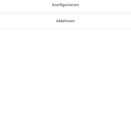
Konfigurieren
Ablehnen
l Sight (MPS)
Aimpoint Acro C-2
Benelli
 *
532,50 € *
1.
 Newsletter und verpassen Sie keine Neuigkeit 
J