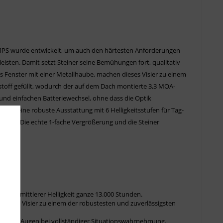
s MPS wurde entwickelt, um auch den härtesten Anforderungen
sten. Damit setzt Steiner seine Bemühungen fort, qualitativ
 Fenster mit einer Metallhaube, machen dieses Visier zu einem
kstoff gefüllt, wodurch der auf dem Dach montierte 3,3 MOA-
 und einfachen Batteriewechsel, ohne dass die Optik
et eine robuste Ausstattung mit 6 Helligkeitsstufen für Tag-
Stunden. Die echte 1-fache Vergrößerung und die Steiner
lt bei mittlerer Helligkeit ganze 13.000 Stunden.
 dieses Visier zu einem der robustesten und zuverlässigsten
it offenen Augen bei vollständiger Situationswahrnehmung.