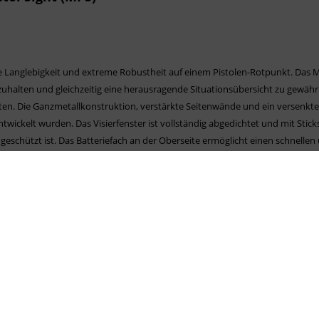
te Langlebigkeit und extreme Robustheit auf einem Pistolen-Rotpunkt. Da
lten und gleichzeitig eine herausragende Situationsübersicht zu gewährlei
en. Die Ganzmetallkonstruktion, verstärkte Seitenwände und ein versenktes
entwickelt wurden. Das Visierfenster ist vollständig abgedichtet und mit Stic
geschützt ist. Das Batteriefach an der Oberseite ermöglicht einen schnellen
r Nähe des Schlittens. Mit 58 Gramm ist das MPS kompakt und leicht und biet
utzer wählbar, und die Batterie hält bei mittlerer Helligkeit ganze 13.000 
ffenen Augen bei vollständiger Situationswahrnehmung.
d damit das perfekte Rotpunkt- Visier für schnelle Zielvorgänge.
für Nachtsicht, bietet das MPS immer und überall die richtige Beleuchtung.
13h ist vom Benutzer, je nach Einsatzzweck frei wählbar, und die Batterie hä
ärkte Seitenwände und in versenktes Fenster mit einer Metallhaube, machen
g und die Steiner Qualitätsoptik bieten ein scharfes Bild für den Betrieb m