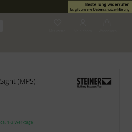
Bestellung widerrufen
Service/Hilfe
Es gilt unsere
Datenschutzerklärung
Merkzettel
Mein Konto
Warenkorb
 Sight (MPS)
t ca. 1-3 Werktage