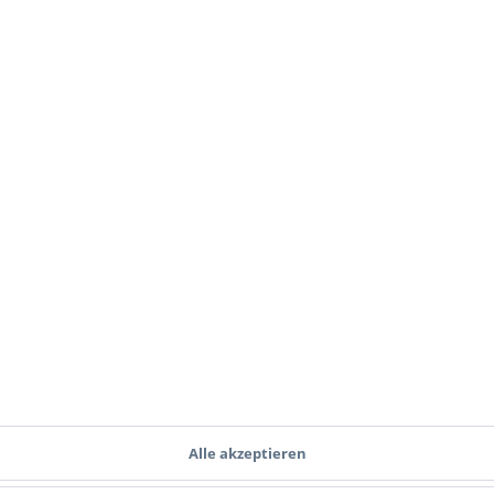
ng:
istol Sight (MPS)"
Alle akzeptieren