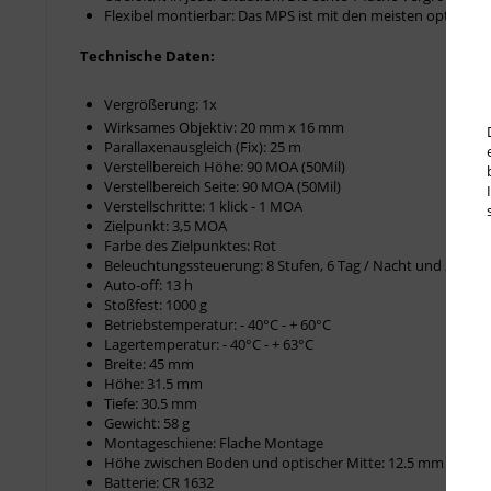
Flexibel montierbar: Das MPS ist mit den meisten optikta
Technische Daten:
Vergrößerung: 1x
Wirksames Objektiv: 20 mm x 16 mm
Parallaxenausgleich (Fix): 25 m
Verstellbereich Höhe: 90 MOA (50Mil)
Verstellbereich Seite: 90 MOA (50Mil)
Verstellschritte: 1 klick - 1 MOA
Zielpunkt: 3,5 MOA
Farbe des Zielpunktes: Rot
Beleuchtungssteuerung: 8 Stufen, 6 Tag / Nacht und 2 Nachtsi
Auto-off: 13 h
Stoßfest: 1000 g
Betriebstemperatur: - 40°C - + 60°C
Lagertemperatur: - 40°C - + 63°C
Breite: 45 mm
Höhe: 31.5 mm
Tiefe: 30.5 mm
Gewicht: 58 g
Montageschiene: Flache Montage
Höhe zwischen Boden und optischer Mitte: 12.5 mm
Batterie: CR 1632