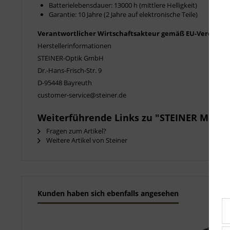
Batterielebensdauer: 13000 h (mittlere Helligkeit)
Garantie: 10 Jahre (2 Jahre auf elektronische Teile)
Verantwortlicher Wirtschaftsakteur gemäß EU-Verordnu
Herstellerinformationen
STEINER-Optik GmbH
Dr.-Hans-Frisch-Str. 9
D-95448 Bayreuth
customer-service@steiner.de
Weiterführende Links zu "STEINER Micro P
Fragen zum Artikel?
Weitere Artikel von Steiner
Kunden haben sich ebenfalls angesehen