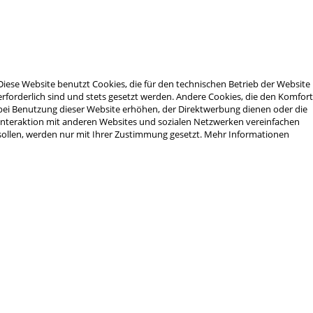
uglichen Pistolen und Grundplattenadaptern auf dem Markt kompatibel.
Diese Website benutzt Cookies, die für den technischen Betrieb der Website
erforderlich sind und stets gesetzt werden. Andere Cookies, die den Komfor
bei Benutzung dieser Website erhöhen, der Direktwerbung dienen oder die
Interaktion mit anderen Websites und sozialen Netzwerken vereinfachen
sollen, werden nur mit Ihrer Zustimmung gesetzt.
Mehr Informationen
chtgerät-Modi mittels +/- zu schalten; Durch drücken beider Knöpfe gleichzei