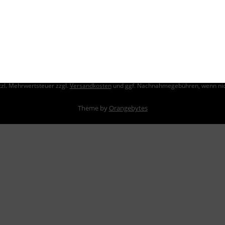
Datenschutz
Impressum
etzl. Mehrwertsteuer zzgl.
Versandkosten
und ggf. Nachnahmegebühren, wenn nic
Theme by
Orangebytes