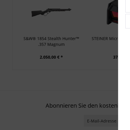
S&W® 1854 Stealth Hunter™
STEINER Micro Pisto
.357 Magnum
2.050,00 € *
375,00 €
Abonnieren Sie den kostenlosen