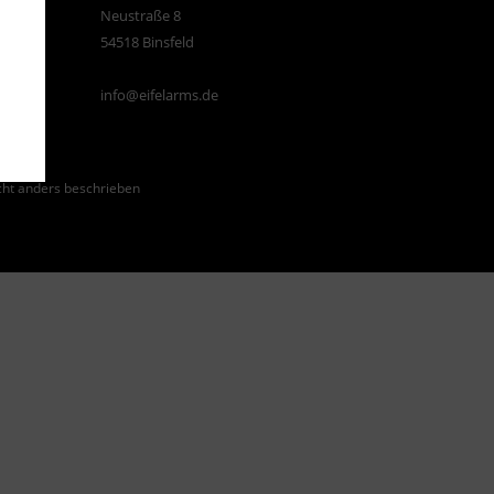
Neustraße 8
54518 Binsfeld
info@eifelarms.de
ht anders beschrieben