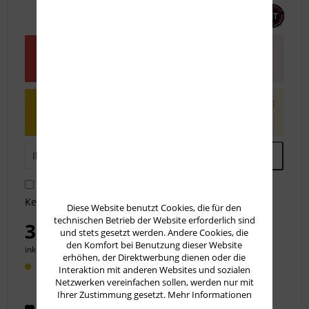
Dieser Artikel steht derzeit nicht zur
Verfügung!
Benachrichtigen Sie mich, sobald der Artikel
lieferbar ist.
Ich habe die
Datenschutzbestimmungen
zur
Kenntnis genommen.
Diese Website benutzt Cookies, die für den
technischen Betrieb der Website erforderlich sind
339,50 € *
und stets gesetzt werden. Andere Cookies, die
den Komfort bei Benutzung dieser Website
inkl. MwSt.
zzgl. Versandkosten
erhöhen, der Direktwerbung dienen oder die
Lieferzeit 60 Werktage
Interaktion mit anderen Websites und sozialen
Netzwerken vereinfachen sollen, werden nur mit
Ihrer Zustimmung gesetzt.
Mehr Informationen
Merken
Empfehlen