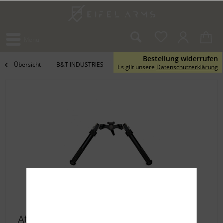
Menü
Bestellung widerrufen
Übersicht
B&T INDUSTRIES
Es gilt unsere
Datenschutzerklärung
Atlas BT72