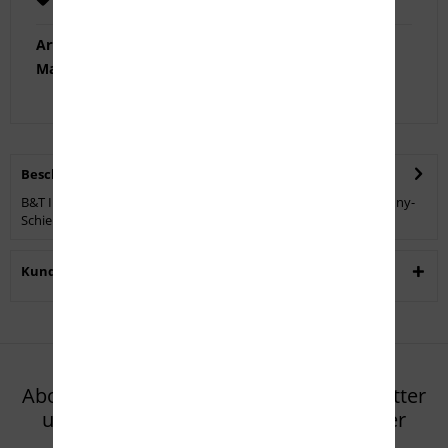
Artikel-Nr.:
BT72
Marke:
B&T Industries
Beschreibung
B&T Industries Atlas BT72 Zweibein mit Festmontage für Picatinny-
Schienen. Dieses Zweibein...
mehr
Kunden kauften auch
Abonnieren Sie den kostenlosen Newsletter
und verpassen Sie keine Neuigkeit oder
Aktion mehr von Eifel Arms