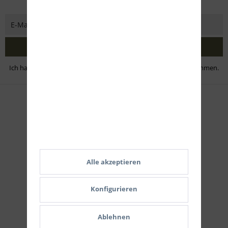
Jetzt abonnieren
Ich habe die
Datenschutzbestimmungen
zur Kenntnis genommen.
Zahlungsmethoden
Alle akzeptieren
Konfigurieren
Ablehnen