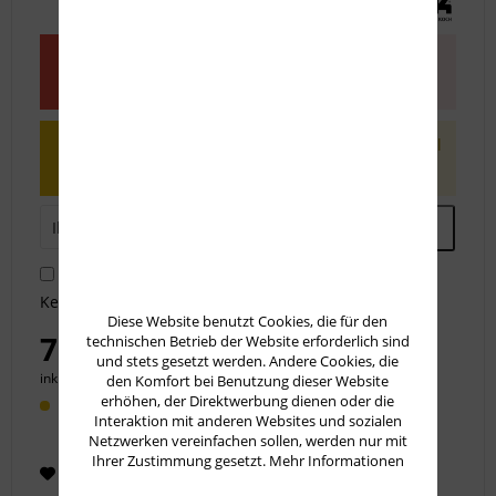
Dieser Artikel steht derzeit nicht zur
Verfügung!
Benachrichtigen Sie mich, sobald der Artikel
lieferbar ist.
Ich habe die
Datenschutzbestimmungen
zur
Kenntnis genommen.
Diese Website benutzt Cookies, die für den
72,50 € *
technischen Betrieb der Website erforderlich sind
und stets gesetzt werden. Andere Cookies, die
inkl. MwSt.
zzgl. Versandkosten
den Komfort bei Benutzung dieser Website
erhöhen, der Direktwerbung dienen oder die
Lieferzeit 14 Werktage
Interaktion mit anderen Websites und sozialen
Netzwerken vereinfachen sollen, werden nur mit
Ihrer Zustimmung gesetzt.
Mehr Informationen
Merken
Empfehlen