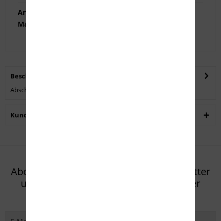
Artikel-Nr.:
413988
Marke:
Heckler & Koch
Beschreibung
Abschlusskappe mit Riemenbügelöse für H&K SP5K.
mehr
Kunden haben sich ebenfalls angesehen
Abonnieren Sie den kostenlosen Newsletter
und verpassen Sie keine Neuigkeit oder
Aktion mehr von Eifel Arms