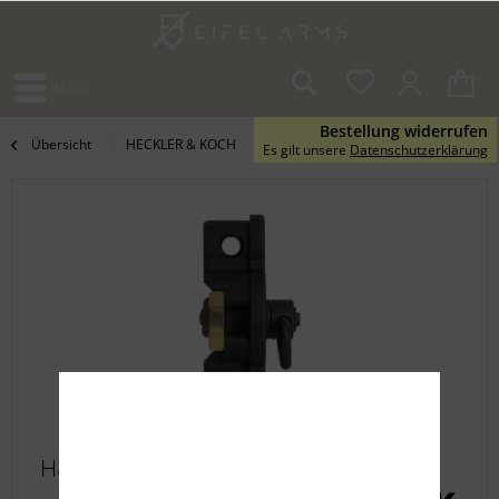
Menü
Bestellung widerrufen
Übersicht
HECKLER & KOCH
Es gilt unsere
Datenschutzerklärung
H&K SP5K Abschlusskappe